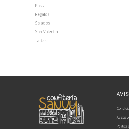
Pastas
Regalos
Salados
San Valentin
Tartas
AVI
Condici
Avisos L
Política