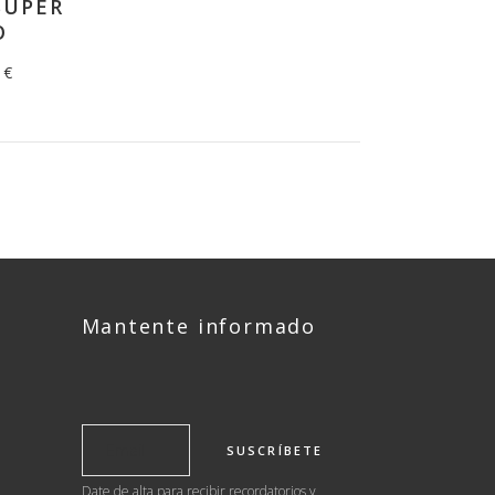
SÚPER
O
 €
Mantente informado
Date de alta para recibir recordatorios y