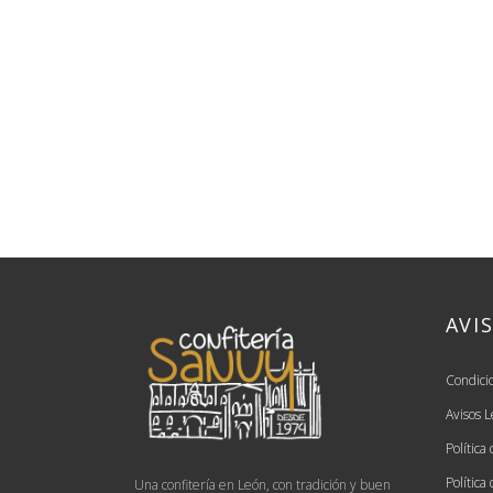
AVI
Condici
Avisos L
Política
Política
Una confitería en León, con tradición y buen